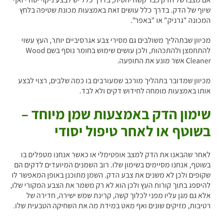
שיוף של הדק. בדרך כלל עושים זאת באמצעות מכונת שטיפה בלחץ
המכונה "גרניק" או "באפר".
מכיוון שבתהליך משולבים גם מסירי צבע אגרסיביים יותר, העץ עשוי
להתחמצן ולהתכהות, ולכן עושים שימוש בחומר נוסף בשם Wood
Cleaner אשר מונע את התופעה.
מכיוון שמדובר בתהליך מורכב שמעורבים בו כמה שלבים, רצוי לבצע
אותו באמצעות מומחה לחידוש דקים ולא לבד.
שימון הדק באמצעות שמן מיוחד –
בשוטף או לאחר טיפול יסודי
לאחר שהבאנו את הדק למצב אופטימלי או כאשר אנחנו מטפלים בו
בשוטף, אנחנו מסיימים בשימון שלו. רוב השמנים המיועדים לדקים הם
שקופים ולכן לא משנים את צבע הדק. השמן מתוכנן באופן המאפשר לו
להיספג בתוך קורות העץ ולכן הוא לא רק משמר את הצבע המקורי שלו,
אלא גם מגן עליו מפני לכלוך קשה, קרינת שמש ישירה, חדירה של
רטיבות, מזיקים שונים ואף מאט במידת מה את השחיקה הטבעית שלו.