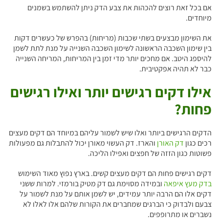
אם בכל זאת רוצים להכהות את צבע הדק ניתן להשתמש בשמנים
מיוחדים.
את השימון מבצעים בשתי שכבות (מריחות) בהפרש של כעשרים דקות
בין שימון השכבה הראשונה לשימון השכבה השנייה על מנת לתת לשמן
להיספג היטב. אם מחכים יותר מדי זמן בין המריחות, המריחה השנייה
כבר לא תהיה אפקטיבית.
אילו דקים רגישים יותר ואילו רגישים
פחות?
הדקים הרגישים ביותר ואלו שיש לשמור עליהם במיוחד הם דקים מעצים
רכים כגון
דק האורן
והארז. דק העשוי מאורן יכול להתבלות גם מפעולות
פשוטות כגון הזזה של חפצים ואפילו הליכה.
דקים רגישים פחות הם דקים מעצים קשים. בארץ נפוץ מאוד השימוש
בדק מעץ איפאה
ובמידה מסוימת גם דק מטיק בורמזי. למרות ששני
דקים אלו הם הרבה יותר עמידים, יש לשמן אותם על מנת לשמור על
צבעם ולבדוק כי הברגים שמחברים את הקורות שלהם אלו לאלו לא
נשברים או מתרופפים.