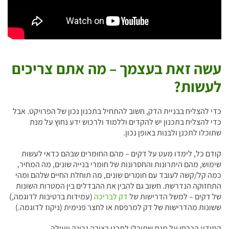
עשה זאת בעצמך – מה אתם צריכים
לעשות?
כדי להצליח בבניית הדק, חשוב להתחיל בתכנון נכון של הפרויקט. אבל
כדי להצליח בתכנון יש להקדים וללמוד ולרכוש ידע נחוץ על מנת
שתוכלו לתכנן ולבנות באופן נכון.
קודם כל, לימדו מעט על דקים – מהם החומרים שבהם כדאי לעשות
שימוש, מהם היתרונות והחסרונות של חומרי בנייה שונים, מה המחיר,
כמה קל/קשה לעובד עם חומרים שונים, מה תוחלת החיים שלהם ומהי
התחזוקה הנדרשת. חשוב גם להבין את ההבדלים בין המטרות השונות
של דקים – למשל הדרישות של
דק לבריכה
(עמידות ברטיבות לדוגמה,)
ששונות מהדרישות של דק למרפסת או לחצר פנימית (ניקוז לדוגמה.)
המידע הכרחי על מנת שתוכלו לתכנן בצורה נכונה ויעילה.